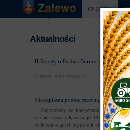
GŁÓWNA
U
Jesteś tutaj:
Główna
Aktualności
II Regaty o Puchar Burmistrza Zalewa, I
07 sierpień, 2026 | Wyświetleń:180
Nieodpłatna pomoc prawna, poradnictwo
Zapraszamy do korzystania z punktów ni
terenie Powiatu Iławskiego. Profesjonalna 
osób zajmujących się poradnictwem obywatels