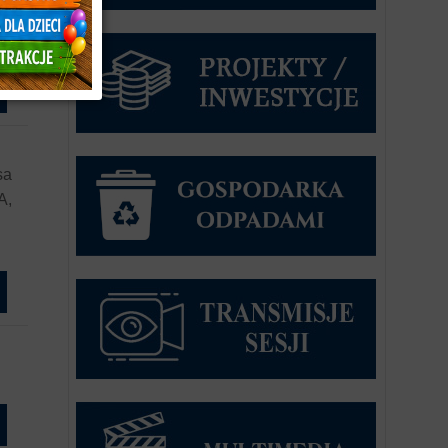
sa
A,