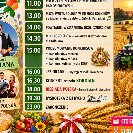
Czytaj
Czytaj
 prezentacji gmin w ramach wydarzenia ”Tacy Jesteśmy
zczyt odebrać nagrodę za zwycięstwo Gminy Zalewo, która zdoby
 stoisko promocyjne. Nagrodą za zajęcie I miejsca jest 3 000 z
Czytaj