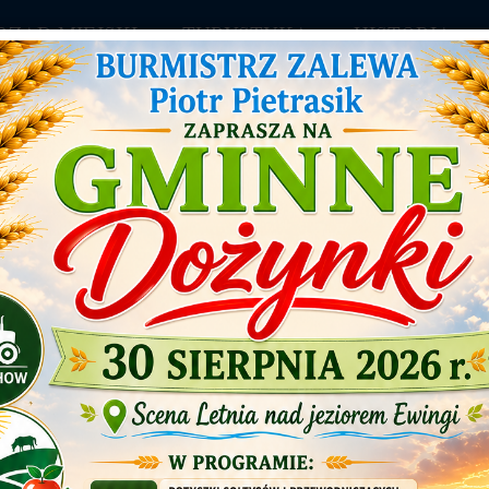
RZĄD MIEJSKI
TURYSTYKA
HISTORIA
II Eliminacje Żeglarskiego Pucharu Jezioraka
Czytaj
 obywatelskie, mediacja oraz edukacja prawna
eodpłatnej pomocy prawnej i poradnictwa obywatelskiego 
i darmowa pomoc radców prawnych, adwokatów, mediatorów or
kim. ...