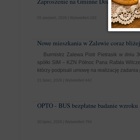
Zaproszenie na Gminne Dożynki
05 sierpień, 2026 | Wyświetleń:183
Nowe mieszkania w Zalewie coraz bliżej
Burmistrz Zalewa Piotr Pietrasik w dniu 
spółki SIM – KZN Północ Pana Rafała Wilcze
którzy podpisali umowę na realizację zadania p
31 lipiec, 2026 | Wyświetleń:442
OPTO - BUS bezpłatne badanie wzroku
30 lipiec, 2026 | Wyświetleń:764