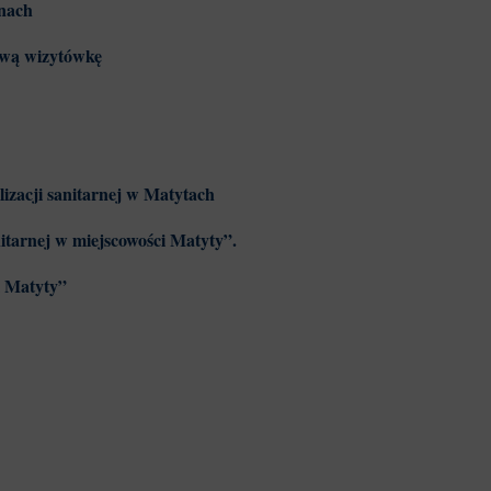
jnach
nową wizytówkę
izacji sanitarnej w Matytach
itarnej w miejscowości Matyty”.
i Matyty”