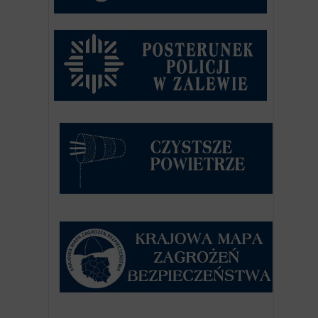
Zakończenie zadania pn. „Wspólnie dla Dajn - zaku
Dajnach”
”Wzmocnienie potencjału służby ratowniczej – jedno
Gmina Zalewo z dofinansowaniem na zakup pojazdu ra
Zalewie
”Kompleksowa poprawa efektywności energetycznej w
Podpisanie umowy na realizację projektu współfinan
Przebudowa odcinka drogi powiatowej nr 1307N Sus
Przebudowa drogi gminnej Karpowo – Huta Wielka