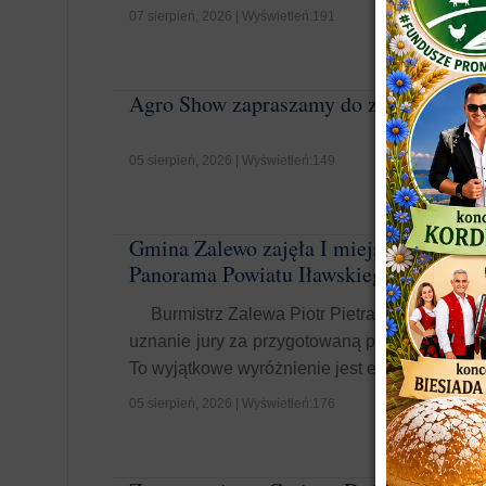
07 sierpień, 2026 | Wyświetleń:191
Agro Show zapraszamy do zapisów
05 sierpień, 2026 | Wyświetleń:149
Gmina Zalewo zajęła I miejsce podczas
Panorama Powiatu Iławskiego 2026”!
Burmistrz Zalewa Piotr Pietrasik miał zas
uznanie jury za przygotowaną prezentację oraz
To wyjątkowe wyróżnienie jest efekt...
05 sierpień, 2026 | Wyświetleń:176