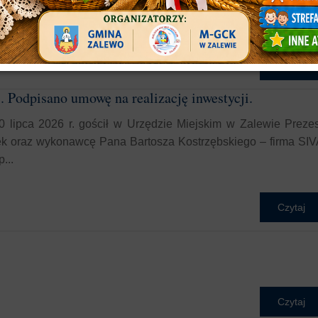
Czytaj
. Podpisano umowę na realizację inwestycji.
30 lipca 2026 r. gościł w Urzędzie Miejskim w Zalewie Preze
k oraz wykonawcę Pana Bartosza Kostrzębskiego – firma SIV
...
Czytaj
Czytaj