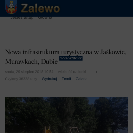
Jesteś tutaj:
Główna
Nowa infrastruktura turystyczna w Jaśkowie,
WYRÓŻNIONY
Murawkach, Dubie
środa, 29 sierpień 2018 10:54
wielkość czcionki
Czytany 38338 razy
Wydrukuj
Email
Galeria