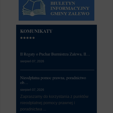
KOMUNIKATY
II Regaty o Puchar Burmistrza Zalewa, II…
Ćwiczeni
sierpień 07, 2026
lipiec 20, 20
W dniu 21
od 7:00 d
Nieodpłatna pomoc prawna, poradnictwo
li...
ob…
sierpień 07, 2026
Dni Zalewa
Zapraszamy do korzystania z punktów
nieodpłatnej pomocy prawnej i
lipiec 09, 20
poradnictwa ...
Burmistrz