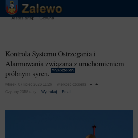
Jesteś tutaj:
Główna
Kontrola Systemu Ostrzegania i
Alarmowania związana z uruchomieniem
WYRÓŻNIONY
próbnym syren.
wtorek, 07 lipiec 2026 11:26
wielkość czcionki
Czytany 2358 razy
Wydrukuj
Email