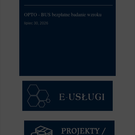
Zalewa 202
OPTO - BUS bezpłatne badanie wzroku
Kontrola Sy
lipiec 30, 2026
Alarmowa
lipiec 07, 20
W dniu 9 l
przeprowa
Syste...