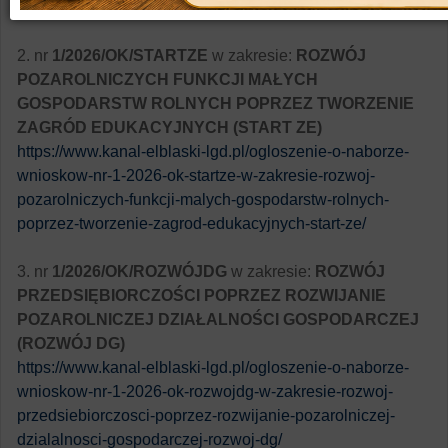
dzialalnosci-gospodarczej-start-dg/
2. nr
1/2026/OK/STARTZE
w zakresie:
ROZWÓJ
POZAROLNICZYCH FUNKCJI MAŁYCH
GOSPODARSTW ROLNYCH POPRZEZ TWORZENIE
ZAGRÓD EDUKACYJNYCH (START ZE)
https://www.kanal-elblaski-lgd.pl/ogloszenie-o-naborze-
wnioskow-nr-1-2026-ok-startze-w-zakresie-rozwoj-
pozarolniczych-funkcji-malych-gospodarstw-rolnych-
poprzez-tworzenie-zagrod-edukacyjnych-start-ze/
3. nr
1/2026/OK/ROZWÓJDG
w zakresie:
ROZWÓJ
PRZEDSIĘBIORCZOŚCI POPRZEZ ROZWIJANIE
POZAROLNICZEJ DZIAŁALNOŚCI GOSPODARCZEJ
(ROZWÓJ DG)
https://www.kanal-elblaski-lgd.pl/ogloszenie-o-naborze-
wnioskow-nr-1-2026-ok-rozwojdg-w-zakresie-rozwoj-
przedsiebiorczosci-poprzez-rozwijanie-pozarolniczej-
dzialalnosci-gospodarczej-rozwoj-dg/