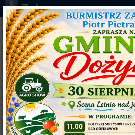
Jesteś tutaj:
Główna
Spotkanie informacyjne i warsztaty nt.
możliwości uzyskania dotacji w ramach
ogłoszonych naborów wniosków
ogłoszonych przez Stowarzyszenie ŁĄCZY
WYRÓŻNIONY
NAS KANAŁ ELBLĄSKI LGD
wtorek, 02 czerwiec 2026 06:15
wielkość czcionki
Czytany 1257 razy
Wydrukuj
Email