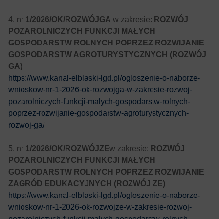
4. nr
1/2026/OK/ROZWÓJGA
w zakresie:
ROZWÓJ
POZAROLNICZYCH FUNKCJI MAŁYCH
GOSPODARSTW ROLNYCH POPRZEZ ROZWIJANIE
GOSPODARSTW AGROTURYSTYCZNYCH (ROZWÓJ
GA)
https://www.kanal-elblaski-lgd.pl/ogloszenie-o-naborze-
wnioskow-nr-1-2026-ok-rozwojga-w-zakresie-rozwoj-
pozarolniczych-funkcji-malych-gospodarstw-rolnych-
poprzez-rozwijanie-gospodarstw-agroturystycznych-
rozwoj-ga/
5. nr
1/2026/OK/ROZWÓJZE
w zakresie:
ROZWÓJ
POZAROLNICZYCH FUNKCJI MAŁYCH
GOSPODARSTW ROLNYCH POPRZEZ ROZWIJANIE
ZAGRÓD EDUKACYJNYCH (ROZWÓJ ZE)
https://www.kanal-elblaski-lgd.pl/ogloszenie-o-naborze-
wnioskow-nr-1-2026-ok-rozwojze-w-zakresie-rozwoj-
pozarolniczych-funkcji-malych-gospodarstw-rolnych-