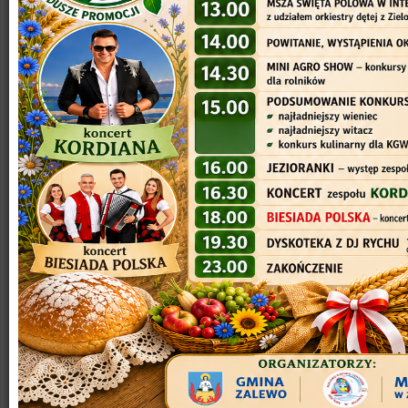
Stowarzyszenie
Łączy Nas Kanał Elbląski Lokalna
Grupa Działania
zaprasza na spotkanie informacyjne nt.
możliwości uzyskania dotacji w ramach naborów:
1. nr
1/2026/OK/STARTDG
w zakresie:
ROZWÓJ
PRZEDSIĘBIORCZOŚCI POPRZEZ PODEJMOWANIE
POZAROLNICZEJ DZIAŁALNOŚCI GOSPODARCZEJ
(START DG)
https://www.kanal-elblaski-lgd.pl/ogloszenie-o-naborze-
wnioskow-nr-1-2026-ok-startdg-w-zakresie-rozwoj-
przedsiebiorczosci-poprzez-podejmowanie-pozarolniczej-