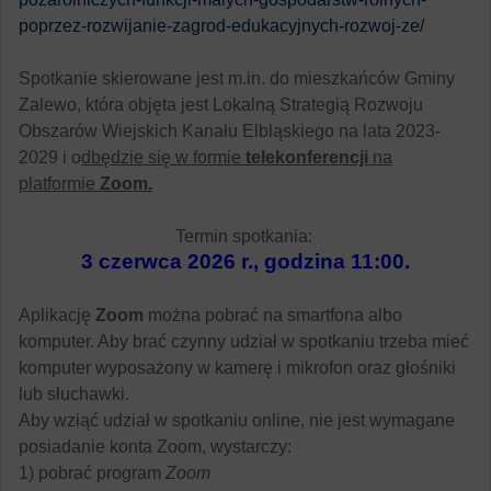
poprzez-rozwijanie-zagrod-edukacyjnych-rozwoj-ze/
Spotkanie skierowane jest m.in. do mieszkańców Gminy
Zalewo, która objęta jest Lokalną Strategią Rozwoju
Obszarów Wiejskich Kanału Elbląskiego na lata 2023-
2029 i o
dbędzie się w formie
telekonferencji
na
platformie
Zoom.
Termin spotkania:
3 czerwca 2026 r., godzina 11:00.
Aplikację
Zoom
można pobrać na smartfona albo
komputer. Aby brać czynny udział w spotkaniu trzeba mieć
komputer wyposażony w kamerę i mikrofon oraz głośniki
lub słuchawki.
Aby wziąć udział w spotkaniu online, nie jest wymagane
posiadanie konta Zoom, wystarczy:
1) pobrać program
Zoom