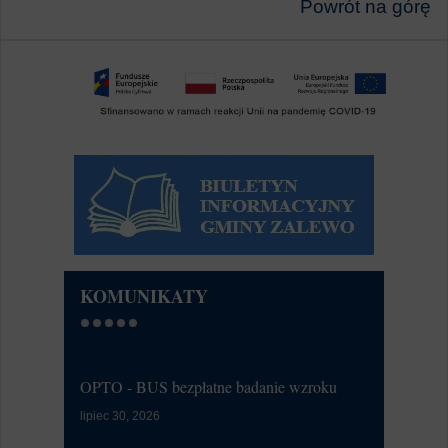
Powrót na górę
KOMUNIKATY
OPTO - BUS bezpłatne badanie wzroku
Kontrola Sy
Alarmowa
lipiec 30, 2026
lipiec 07, 20