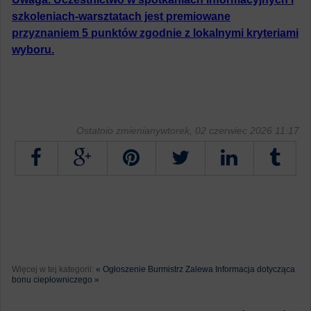
szkoleniach-warsztatach jest premiowane
przyznaniem 5 punktów zgodnie z lokalnymi kryteriami
wyboru.
Ostatnio zmienianywtorek, 02 czerwiec 2026 11:17
Tweetnij
Więcej w tej kategorii:
« Ogłoszenie Burmistrz Zalewa
Informacja dotycząca
bonu ciepłowniczego »