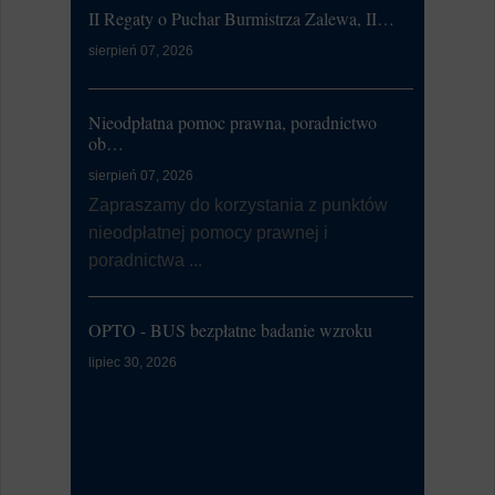
II Regaty o Puchar Burmistrza Zalewa, II…
Ćwiczeni
sierpień 07, 2026
lipiec 20, 20
W dniu 21
od 7:00 d
Nieodpłatna pomoc prawna, poradnictwo
li...
ob…
sierpień 07, 2026
Dni Zalewa
Zapraszamy do korzystania z punktów
nieodpłatnej pomocy prawnej i
lipiec 09, 20
poradnictwa ...
Burmistrz
Zalewa 202
OPTO - BUS bezpłatne badanie wzroku
Kontrola Sy
lipiec 30, 2026
Alarmowa
lipiec 07, 20
W dniu 9 l
przeprowa