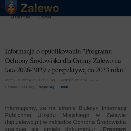
Jesteś tutaj:
Główna
Informacja o opublikowaniu "Programu
Ochrony Środowiska dla Gminy Zalewo na
lata 2026-2029 z perspektywą do 2033 roku"
wtorek, 16 czerwiec 2026 11:48
wielkość czcionki
Czytany 1990 razy
Wydrukuj
Email
Informujemy, że na stronie Biuletyn Informacji
Publicznej Urzędu Miejskiego
w Zalewie
(bip.zalewo.pl) w zakładce Ochrona Środowiska
znajduje się projekt dokumentu:
„Program