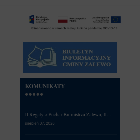
KOMUNIKATY
II Regaty o Puchar Burmistrza Zalewa, II…
Ćwiczeni
sierpień 07, 2026
lipiec 20, 20
W dniu 21
od 7:00 d