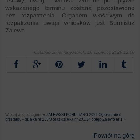
ustawy, uwagi i wnioski złożone po upływie
wskazanego terminu zostaną pozostawione
bez rozpatrzenia. Organem właściwym do
rozpatrzenia uwag
i wniosków jest Burmistrz
Zalewa.
.
Ostatnio zmienianywtorek, 16 czerwiec 2026 12:06
Tweetnij
Więcej w tej kategorii:
« ZALEWSKI PCHLI TARG 2026
Ogłoszenie o
przetargu - działka nr 230/8 oraz działka nr 231/14 obręb Zalewo nr 1 »
Powrót na górę