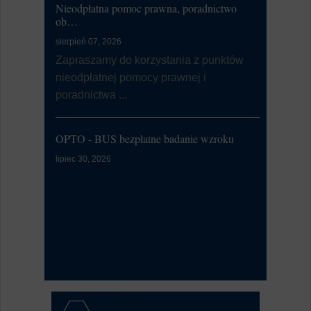
Nieodpłatna pomoc prawna, poradnictwo
li...
ob…
sierpień 07, 2026
Dni Zalewa
Zapraszamy do korzystania z punktów
nieodpłatnej pomocy prawnej i
lipiec 09, 20
poradnictwa ...
Burmistrz
Zalewa 202
OPTO - BUS bezpłatne badanie wzroku
Kontrola Sy
lipiec 30, 2026
Alarmowa
lipiec 07, 20
W dniu 9 l
przeprowa
Syste...