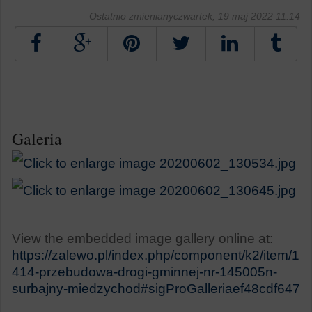
Ostatnio zmienianyczwartek, 19 maj 2022 11:14
Tweetnij
Galeria
View the embedded image gallery online at:
https://zalewo.pl/index.php/component/k2/item/1
414-przebudowa-drogi-gminnej-nr-145005n-
surbajny-miedzychod#sigProGalleriaef48cdf647