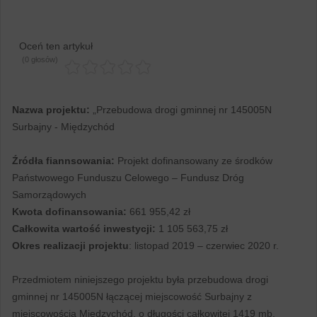
Oceń ten artykuł
(0 głosów)
Nazwa projektu:
„Przebudowa drogi gminnej nr 145005N
Surbajny - Międzychód
Źródła fiannsowania:
Projekt dofinansowany ze środków
Państwowego Funduszu Celowego – Fundusz Dróg
Samorządowych
Kwota dofinansowania:
661 955,42 zł
Całkowita wartość inwestycji:
1 105 563,75 zł
Okres realizacji projektu
: listopad 2019 – czerwiec 2020 r.
Przedmiotem niniejszego projektu była przebudowa drogi
gminnej nr 145005N łączącej miejscowość Surbajny z
miejscowością Międzychód, o długości całkowitej 1419 mb.